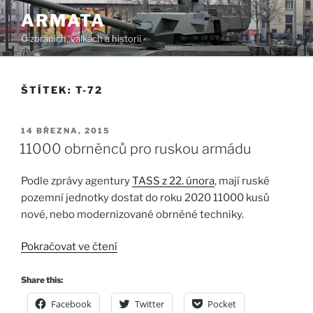
Přejít
ARMATA
k
O zbraních, válkách a historii
obsahu
webu
ŠTÍTEK:
T-72
PUBLIKOVÁNO
14 BŘEZNA, 2015
11000 obrněnců pro ruskou armádu
Podle zprávy agentury
TASS z 22. února
, mají ruské
pozemní jednotky dostat do roku 2020 11000 kusů
nové, nebo modernizované obrněné techniky.
„11000
Pokračovat ve čtení
obrněnců
pro
Share this:
ruskou
Facebook
Twitter
Pocket