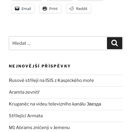
armádu“
Email
Print
Reddit
Hledat:
Hledán
NEJNOVĚJŠÍ PŘÍSPĚVKY
Rusové střílejí na ISIS z Kaspického moře
Aramta zevnitř
Kruganěc na videu televizního kanálu Звезда
Střílející Armata
M1 Abrams zničený v Jemenu