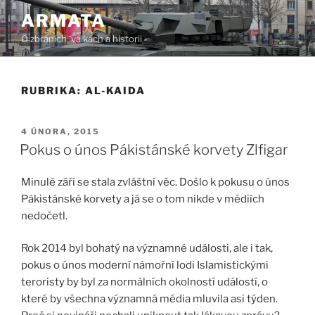
Přejít
ARMATA
k
O zbraních, válkách a historii
obsahu
webu
RUBRIKA:
AL-KAIDA
PUBLIKOVÁNO
4 ÚNORA, 2015
Pokus o únos Pákistánské korvety Zlfigar
Minulé září se stala zvláštní věc. Došlo k pokusu o únos
Pákistánské korvety a já se o tom nikde v médiích
nedočetl.
Rok 2014 byl bohatý na významné události, ale i tak,
pokus o únos moderní námořní lodi Islamistickými
teroristy by byl za normálních okolností událostí, o
které by všechna významná média mluvila asi týden.