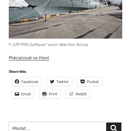
F-22P PNS Zulfiquar“ autor: Mak Hon Keong
„Pokus
Pokračovat ve čtení
o
únos
Share this:
Pákistánské
Facebook
Twitter
Pocket
korvety
Zlfigar“
Email
Print
Reddit
Hledat:
Hledán