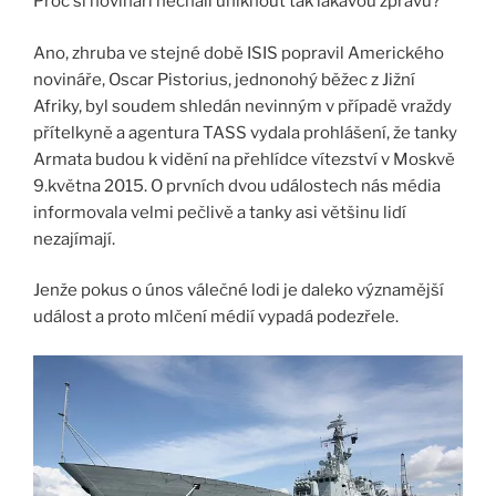
Proč si novináři nechali uniknout tak lákavou zprávu?
Ano, zhruba ve stejné době ISIS popravil Amerického
novináře, Oscar Pistorius, jednonohý běžec z Jižní
Afriky, byl soudem shledán nevinným v případě vraždy
přítelkyně a agentura TASS vydala prohlášení, že tanky
Armata budou k vidění na přehlídce vítezství v Moskvě
9.května 2015. O prvních dvou událostech nás média
informovala velmi pečlivě a tanky asi většinu lidí
nezajímají.
Jenže pokus o únos válečné lodi je daleko významější
událost a proto mlčení médií vypadá podezřele.