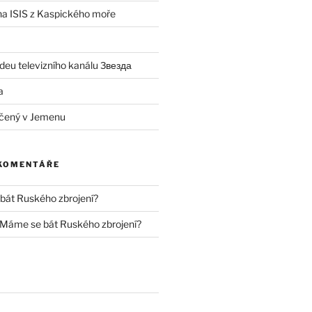
 na ISIS z Kaspického moře
deu televizního kanálu Звезда
a
čený v Jemenu
 KOMENTÁŘE
át Ruského zbrojení?
Máme se bát Ruského zbrojení?