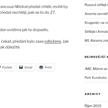
Rusové střílejí
ncouzi Mistral předat chtěli, mohli by
předat nechtějí, pak se to do 27.
Aramta zevnitř
Kruganěc na vi
den uvidíme jak to dopadlo.
Střílející Armat
M1 Abrams zni
o čekat, předání bylo zase
odloženo
. Jak
tak důležité.
NEJNOVĚJŠÍ
Pocket
Email
Print
JME
:
Máme se b
Petr Kundrata
:
ARCHIVY
Říjen 2015