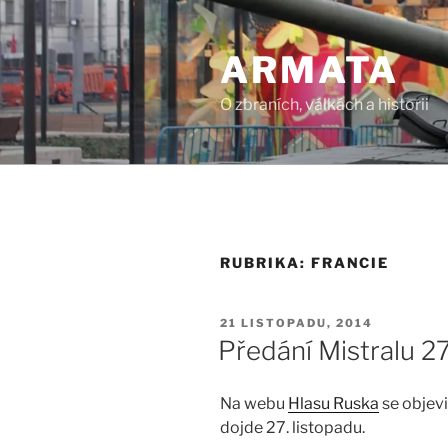
Přejít
k
ARMATA
obsahu
webu
O zbraních, válkách a historii
RUBRIKA:
FRANCIE
PUBLIKOVÁNO
21 LISTOPADU, 2014
Předání Mistralu 27
Na webu
Hlasu Ruska
se objevi
dojde 27. listopadu.