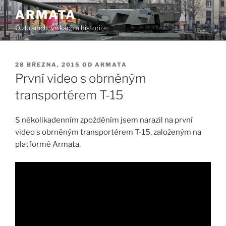
Přejít
ARMATA
k
O zbraních, válkách a historii
obsahu
webu
PUBLIKOVÁNO
28 BŘEZNA, 2015
OD
ARMATA
První video s obrněným
transportérem T-15
S několikadenním zpožděním jsem narazil na první
video s obrněným transportérem T-15, založeným na
platformě Armata.