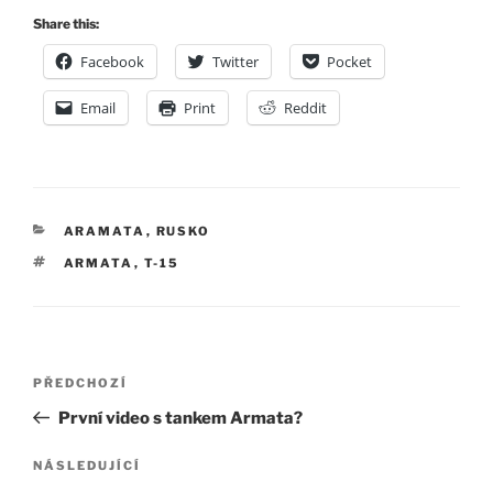
Share this:
Facebook
Twitter
Pocket
Email
Print
Reddit
RUBRIKY
ARAMATA
,
RUSKO
ŠTÍTKY
ARMATA
,
T-15
Navigace
Předchozí
PŘEDCHOZÍ
pro
příspěvek
První video s tankem Armata?
příspěvek
Následující
NÁSLEDUJÍCÍ