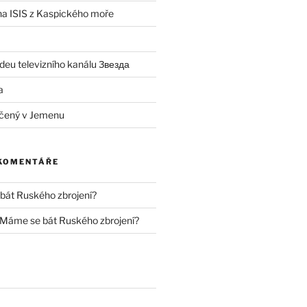
 na ISIS z Kaspického moře
deu televizního kanálu Звезда
a
čený v Jemenu
 KOMENTÁŘE
át Ruského zbrojení?
Máme se bát Ruského zbrojení?