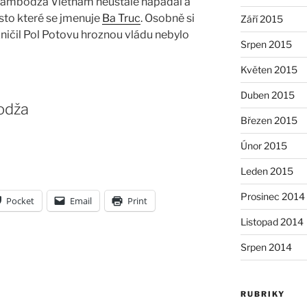
Kambodža Vietnam neustále napadal a
to které se jmenuje
Ba Truc
. Osobně si
Září 2015
ničil Pol Potovu hroznou vládu nebylo
Srpen 2015
Květen 2015
Duben 2015
odža
Březen 2015
Únor 2015
á
Leden 2015
Prosinec 2014
Pocket
Email
Print
Listopad 2014
Srpen 2014
RUBRIKY