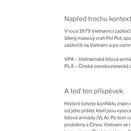
Napřed trochu kontext
V roce 1979 Vietnamci zaútoči
šílený masový vrah Pol Pot, spo
zaútočili na Vietnam a po osmná
VPA – Vietnamská lidová arm
PLA – Čínská osvobozenecká
A teď ten příspěvek:
Historii tohoto konfliktu znám 
od jeho přátel, kteří jsou vys
lidové armády (VLA). Po tom co
problémy s Čínou. Vietnam se 