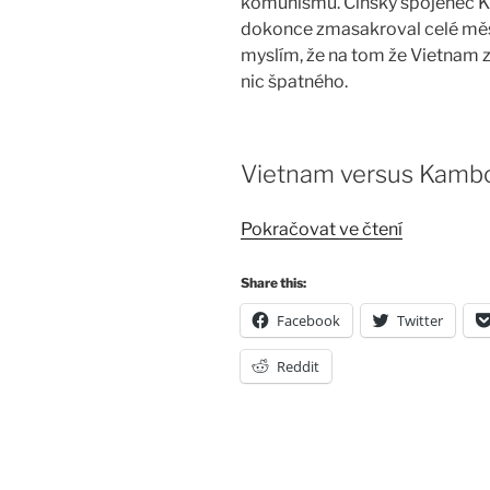
komunismu. Čínský spojenec 
dokonce zmasakroval celé měs
myslím, že na tom že Vietnam z
nic špatného.
Vietnam versus Kamb
„Čínsko
Pokračovat ve čtení
Vietnamsk
válka
Share this:
1979
Facebook
Twitter
–
1“
Reddit