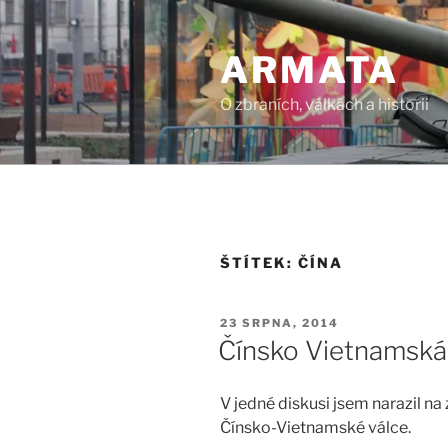
Přejít
k
ARMATA
obsahu
webu
O zbraních, válkách a historii
ŠTÍTEK:
ČÍNA
PUBLIKOVÁNO
23 SRPNA, 2014
Čínsko Vietnamská 
V jedné diskusi jsem narazil n
Čínsko-Vietnamské válce.