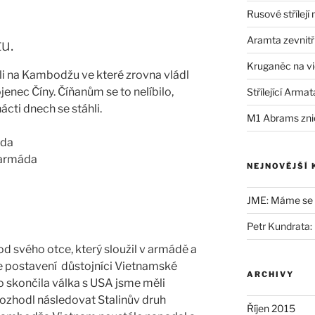
Rusové střílejí
Aramta zevnitř
u.
Kruganěc na vi
li na Kambodžu ve které zrovna vládl
jenec Číny. Číňanům se to nelíbilo,
Střílející Armat
cti dnech se stáhli.
M1 Abrams zni
áda
 armáda
NEJNOVĚJŠÍ
JME
:
Máme se b
Petr Kundrata
:
od svého otce, který sloužil v armádě a
oce postavení důstojníci Vietnamské
ARCHIVY
 skončila válka s USA jsme měli
rozhodl následovat Stalinův druh
Říjen 2015