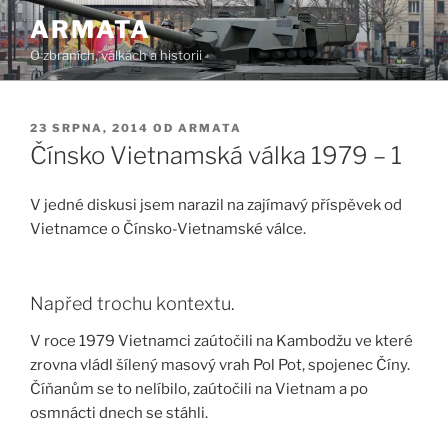
Přejít
ARMATA
k
O zbraních, válkách a historii
obsahu
webu
PUBLIKOVÁNO
23 SRPNA, 2014
OD
ARMATA
Čínsko Vietnamská válka 1979 – 1
V jedné diskusi jsem narazil na zajímavý příspěvek od
Vietnamce o Čínsko-Vietnamské válce.
Napřed trochu kontextu.
V roce 1979 Vietnamci zaútočili na Kambodžu ve které
zrovna vládl šílený masový vrah Pol Pot, spojenec Číny.
Číňanům se to nelíbilo, zaútočili na Vietnam a po
osmnácti dnech se stáhli.