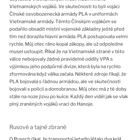
Vietnamských vojáků. Ve skutečnosti to byli vojáci
Čínské osvobozenecká armády PLA v uniformách
Vietnamské armády. Těmto Čínským vojákům se
podařilo obsadit místní vojenské základny ještě před
tím než dorazila hlavní armáda. PLA postupovala velmi
rychle. Můj otec ráno kopal zákopy, ale už odpoledne
musel ustoupit. Říkal že na Vietnamské straně v této
válce nebojovaly žádné pravidelné oddíly VPA s
výjimkou jeho podpůrné divize, která byla na rychlo
zformována když válka začala. Některé zdroje říkají, že
PLA bojovala s řádnou armádou, ale ve skutečnosti
bojovali s policií a domobranou. Můj otec má z té doby
stále na noze jizvu po kulce. Každý den viděl jak se vlak
plný zraněných vojáků vrací do Hanoje.
Rusové a tajné zbraně
O Rusech říkal, že transportní letadlo létalo dva krát