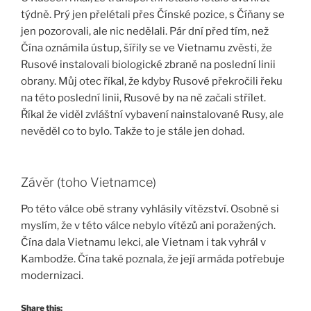
týdně. Prý jen přelétali přes Čínské pozice, s Číňany se
jen pozorovali, ale nic nedělali. Pár dní před tím, než
Čína oznámila ústup, šířily se ve Vietnamu zvěsti, že
Rusové instalovali biologické zbraně na poslední linii
obrany. Můj otec říkal, že kdyby Rusové překročili řeku
na této poslední linii, Rusové by na ně začali střílet.
Říkal že viděl zvláštní vybavení nainstalované Rusy, ale
nevěděl co to bylo. Takže to je stále jen dohad.
Závěr (toho Vietnamce)
Po této válce obě strany vyhlásily vítězství. Osobně si
myslím, že v této válce nebylo vítězů ani poražených.
Čína dala Vietnamu lekci, ale Vietnam i tak vyhrál v
Kambodže. Čína také poznala, že její armáda potřebuje
modernizaci.
Share this: