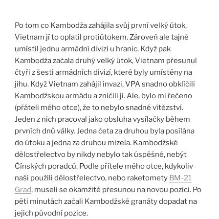
Po tom co Kambodža zahájila svůj první velký útok,
Vietnam jí to oplatil protiútokem. Zároveň ale tajně
umístil jednu armádní divizi u hranic. Když pak
Kambodža začala druhý velký útok, Vietnam přesunul
čtyři z šesti armádních divizí, které byly umístěny na
jihu. Když Vietnam zahájil invazi, VPA snadno obklíčili
Kambodžskou armádu a zničili ji. Ale, bylo mi řečeno
(přáteli mého otce), že to nebylo snadné vítězství.
Jeden z nich pracoval jako obsluha vysílačky během
prvních dnů války. Jedna četa za druhou byla posílána
do útoku a jedna za druhou mizela. Kambodžské
dělostřelectvo by nikdy nebylo tak úspěšné, nebýt
Čínských poradců. Podle přítele mého otce, kdykoliv
naši použili dělostřelectvo, nebo raketomety
BM-21
Grad
, museli se okamžitě přesunou na novou pozici. Po
pěti minutách začali Kambodžské granáty dopadat na
jejich původní pozice.