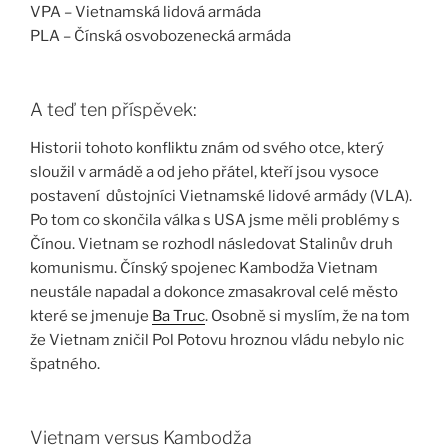
VPA – Vietnamská lidová armáda
PLA – Čínská osvobozenecká armáda
A teď ten příspěvek:
Historii tohoto konfliktu znám od svého otce, který
sloužil v armádě a od jeho přátel, kteří jsou vysoce
postavení důstojníci Vietnamské lidové armády (VLA).
Po tom co skončila válka s USA jsme měli problémy s
Čínou. Vietnam se rozhodl následovat Stalinův druh
komunismu. Čínský spojenec Kambodža Vietnam
neustále napadal a dokonce zmasakroval celé město
které se jmenuje
Ba Truc
. Osobně si myslím, že na tom
že Vietnam zničil Pol Potovu hroznou vládu nebylo nic
špatného.
Vietnam versus Kambodža