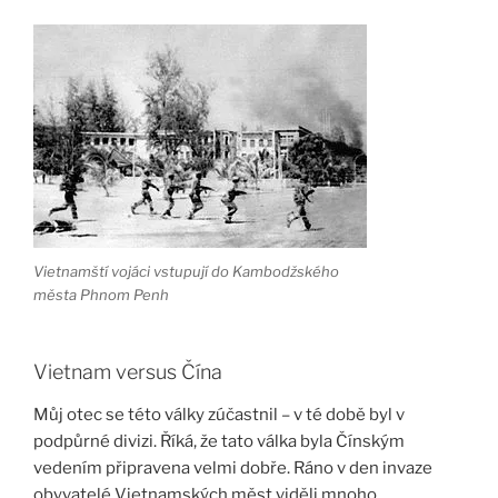
Vietnamští vojáci vstupují do Kambodžského
města Phnom Penh
Vietnam versus Čína
Můj otec se této války zúčastnil – v té době byl v
podpůrné divizi. Říká, že tato válka byla Čínským
vedením připravena velmi dobře. Ráno v den invaze
obyvatelé Vietnamských měst viděli mnoho