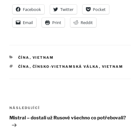
Facebook
Twitter
Pocket
Email
Print
Reddit
RUBRIKY
ČÍNA
,
VIETNAM
ŠTÍTKY
ČÍNA
,
ČÍNSKO-VIETNAMSKÁ VÁLKA
,
VIETNAM
Navigace
pro
Následující
NÁSLEDUJÍCÍ
příspěvek
příspěvek
Mistral – dostali už Rusové všechno co potřebovali?