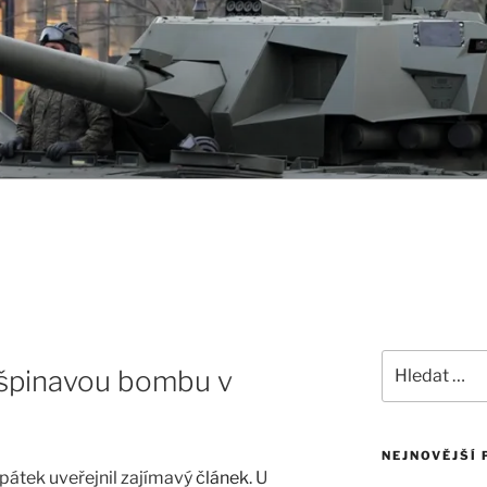
Hledat:
 špinavou bombu v
NEJNOVĚJŠÍ 
átek uveřejnil zajímavý
článek
. U