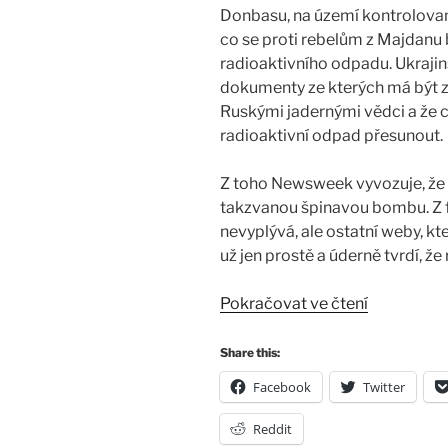
Donbasu, na území kontrolovan
co se proti rebelům z Majdanu b
radioaktivního odpadu. Ukrajin
dokumenty ze kterých má být zj
Ruskými jadernými vědci a že 
radioaktivní odpad přesunout.
Z toho Newsweek vyvozuje, že b
takzvanou špinavou bombu. Z fa
nevyplývá, ale ostatní weby, kt
už jen prostě a úderně tvrdí, ž
„Plánují
Pokračovat ve čtení
USA
použít
Share this:
špinavou
Facebook
Twitter
bombu
v
Reddit
Evropě?“