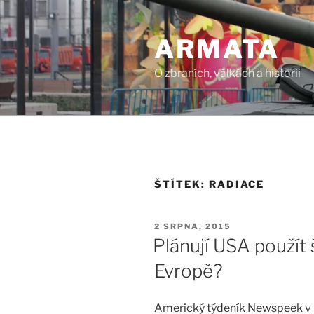
Přejít
k
ARMATA
obsahu
webu
O zbraních, válkách a historii
ŠTÍTEK:
RADIACE
PUBLIKOVÁNO
2 SRPNA, 2015
Plánují USA použít
Evropě?
Americký týdeník Newspeek v p