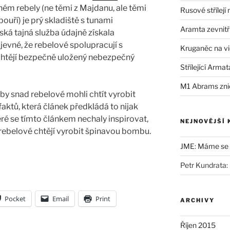
ém rebely (ne těmi z Majdanu, ale těmi
Rusové střílejí
ouří) je prý skladiště s tunami
Aramta zevnitř
ská tajná služba údajně získala
evné, že rebelové spolupracují s
Kruganěc na vi
chtějí bezpečně uložený nebezpečný
Střílející Armat
M1 Abrams zni
y snad rebelové mohli chtít vyrobit
ktů, která článek předkládá to nijak
eré se tímto článkem nechaly inspirovat,
NEJNOVĚJŠÍ
e rebelové chtějí vyrobit špinavou bombu.
JME
:
Máme se b
Petr Kundrata
:
Pocket
Email
Print
ARCHIVY
Říjen 2015