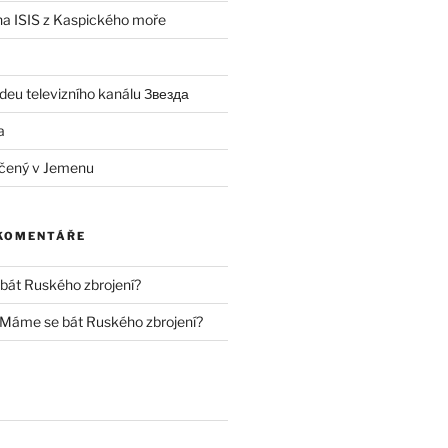
 na ISIS z Kaspického moře
deu televizního kanálu Звезда
a
čený v Jemenu
 KOMENTÁŘE
át Ruského zbrojení?
Máme se bát Ruského zbrojení?